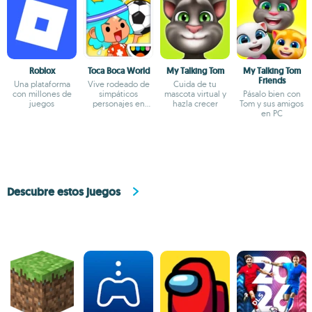
Roblox
Toca Boca World
My Talking Tom
My Talking Tom
Friends
Una plataforma
Vive rodeado de
Cuida de tu
con millones de
simpáticos
mascota virtual y
Pásalo bien con
juegos
personajes en
hazla crecer
Tom y sus amigos
este mundo virtual
en PC
Descubre estos juegos