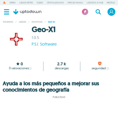
OPERA
JUEGOS RETRO
CODEX
CRYSTALDISKINFO
APPS DE MANGA
LOGITECH G HUB
PROTEUS
WINDOWS
/
JUEGOS
/
INFANTILES
/
GEO-X1
Geo-X1
1.0.5
P.S.I. Software
0
2.7 k
0
valoraciones
descargas
seguridad
Ayuda a los más pequeños a mejorar sus
conocimientos de geografía
PUBLICIDAD