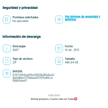
Seguridad y privacidad
Ver informe de seguridad y
Permisos solicitados
antivirus
No aplicable
Información de descarga
Descargas
Fecha
2667
14 dic. 2013
Tipo de archivo
Tamaño
ZIP
486.64 KB
SHA256
023712f941a299a13093b36b5e24
8a0d85e7579bba4157576df6c1c
558904e97
PUBLICIDAD
Elimina anuncios y mucho más con Turbo