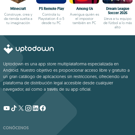
Minecraft
PS Remote Play
Among Us
Dream League
Soccer 2026
Construye, crea y
Controla tu
Averigua quién es
da rienda suelta a
Playstation 4 o 5
el impostor
Lleva a tu equipo
tu imaginación
desde tu PC
también en PC
de fútbol a lo más
alto
Uptodown es una app store multiplataforma especializada en
Android. Nuestro objetivo es proporcionar acceso libre y gratuito a
un gran catálogo de aplicaciones sin restricciones, ofreciendo una
plataforma de distribución legal accesible desde cualquier
navegador, así como a través de su app oficial.
CONÓCENOS